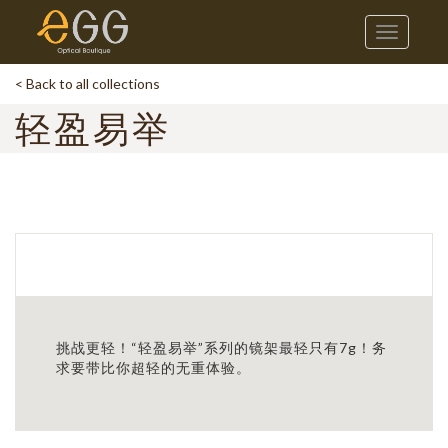
Toggle
navigatio
< Back to all collections
轻盈易举
挑战更轻！“轻盈易举”系列的镜架最轻只有7g！务
求要带比你超轻的无重体验。